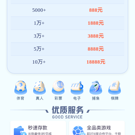
此外，弗拉格善于利用挡拆战术来创造投篮机会，通
过与队友之间默契配合，他常常可以轻松获得空位投
篮的机会。这种多样化的进攻手段让对手防不胜防，
不论是面对内线还是外线，他都能找到合适的方法进
行攻击。
值得一提的是，弗拉格不仅仅依赖个人单打，他还懂
得如何利用战术体系来提升自己的效率。在教练组设
计下，他不断调整进攻方式，以适应每场比赛不同的
节奏和对手情况，从而确保自己能够持续输出高效得
分。
2、篮板表现突出
除了出色的得分能力，弗拉格在篮板方面同样表现不
俗。场均6个篮板的数据，不仅反映了他在内线争抢