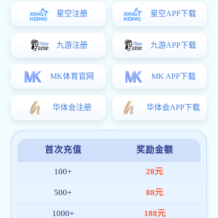
板和5次助攻，展现出他在篮球场上的全面能力。他
的得分能力、篮板球的争抢以及组织进攻的意识，使
得他成为球队中的重要一员。在本篇文章中，我们将
从四个方面深入分析弗拉格的状态，包括他的得分能
力、篮板表现、助攻数据以及对球队整体影响。通过
这些分析，我们不仅可以看到弗拉格个人的优异表
现，也能更好地理解他在球队中的角色和价值。
1、得分能力强劲
弗拉格最近几场比赛中，不断展现出他的得分天赋。
场均22分的数据，不仅说明了他的投篮命中率高，还
体现了他在关键时刻把握机会的能力。他能够在外线
投射三分球，同时也具备突破上篮的技巧，这使得防
守他变得异常困难。